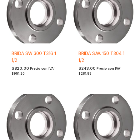
BRIDA SW 300 T316 1
BRIDA S.W. 150 T304 1
1/2
1/2
$
820.00
$
243.00
Precio con IVA:
Precio con IVA:
$
951.20
$
281.88