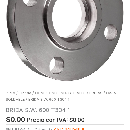
Inicio
/
Tienda
/
CONEXIONES INDUSTRIALES
/
BRIDAS
/
CAJA
SOLDABLE
/ BRIDA S.W. 600 T304 1
BRIDA S.W. 600 T304 1
$
0.00
Precio con IVA:
$
0.00
SKU:
BSW641
Categoría:
CAJA SOLDABLE