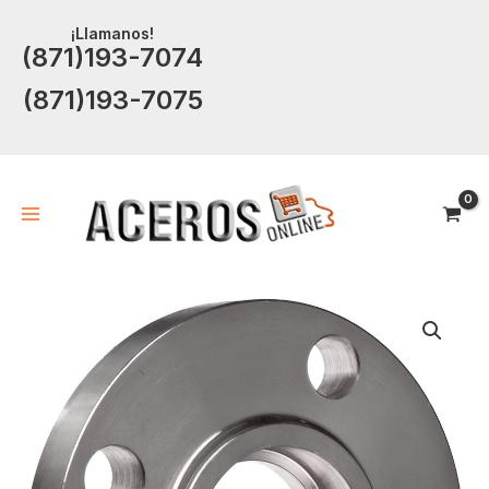
Ir
¡Llamanos!
al
(871)193-7074
contenido
(871)193-7075