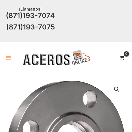
Ir
¡Llamanos!
al
(871)193-7074
contenido
(871)193-7075