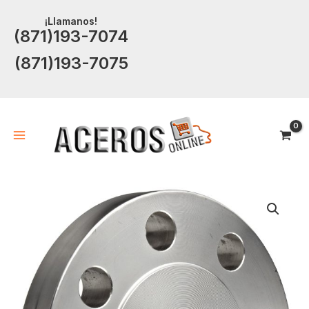
Ir
¡Llamanos!
al
(871)193-7074
contenido
(871)193-7075