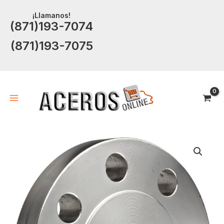
Ir
¡Llamanos!
al
(871)193-7074
contenido
(871)193-7075