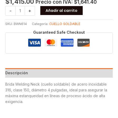
$
1,415.00
Precio con IVA:
$
1,641.40
BRIDA
-
+
Añadir al carrito
W.N.
150
SKU:
BWN614
Categoría:
CUELLO SOLDABLE
T316
4
Guaranteed Safe Checkout
cantidad
Descripción
Brida Welding Neck (cuello soldable) de acero inoxidable
316, clase 150, diámetro 4 pulgadas, ideal para asegurar la
máxima estanqueidad en líneas de proceso ácido de alta
exigencia.