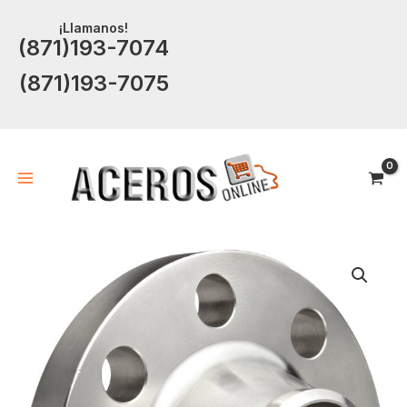
Ir
¡Llamanos!
al
(871)193-7074
contenido
(871)193-7075