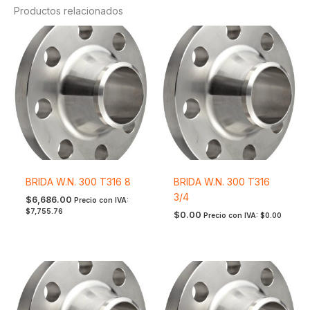
Productos relacionados
BRIDA W.N. 300 T316 8
BRIDA W.N. 300 T316
3/4
$
6,686.00
Precio con IVA:
$
7,755.76
$
0.00
Precio con IVA:
$
0.00