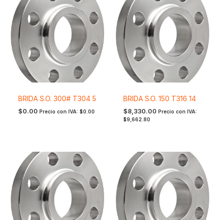
BRIDA S.O. 300# T304 5
BRIDA S.O. 150 T316 14
$
0.00
$
8,330.00
Precio con IVA:
$
0.00
Precio con IVA:
$
9,662.80