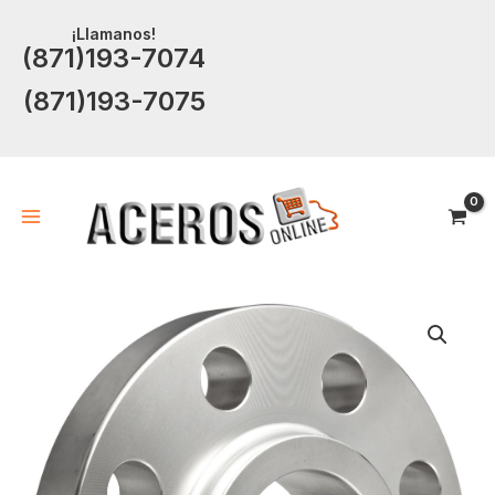
Ir
¡Llamanos!
al
(871)193-7074
contenido
(871)193-7075