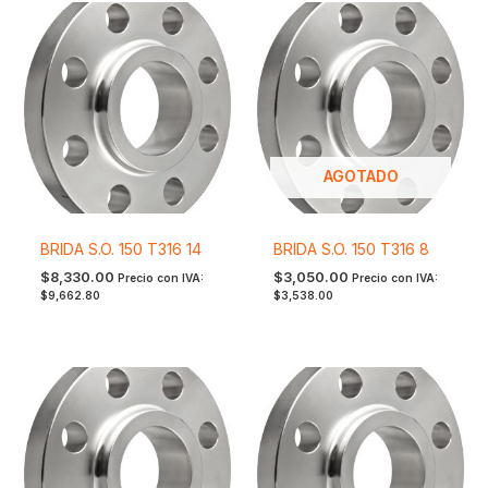
AGOTADO
BRIDA S.O. 150 T316 14
BRIDA S.O. 150 T316 8
$
8,330.00
$
3,050.00
Precio con IVA:
Precio con IVA:
$
9,662.80
$
3,538.00