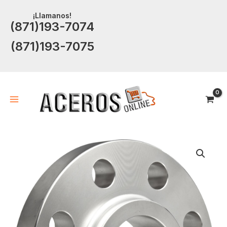
Ir
¡Llamanos!
al
(871)193-7074
contenido
(871)193-7075