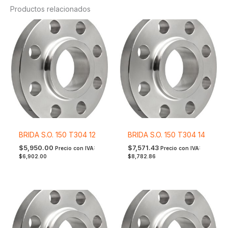
Productos relacionados
BRIDA S.O. 150 T304 12
BRIDA S.O. 150 T304 14
$
5,950.00
$
7,571.43
Precio con IVA:
Precio con IVA:
$
6,902.00
$
8,782.86