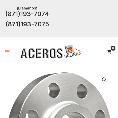
Ir
¡Llamanos!
al
(871)193-7074
contenido
(871)193-7075