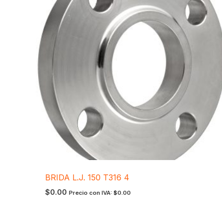
BRIDA L.J. 150 T316 4
$
0.00
Precio con IVA:
$
0.00