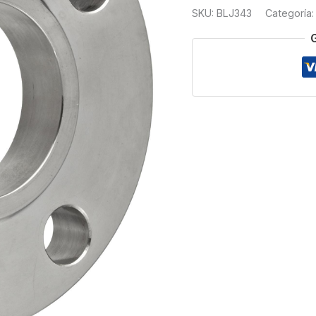
300
SKU:
BLJ343
Categoría
T304
3
cantidad