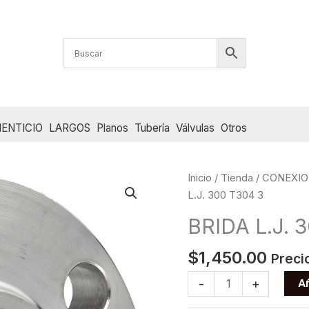
ENTICIO
LARGOS
Planos
Tubería
Válvulas
Otros
Inicio
/
Tienda
/
CONEXIO
L.J. 300 T304 3
BRIDA L.J. 
$
1,450.00
Preci
BRIDA
Añ
-
+
L.J.