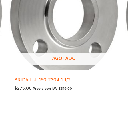
AGOTADO
BRIDA L.J. 150 T304 1 1/2
$
275.00
Precio con IVA:
$
319.00