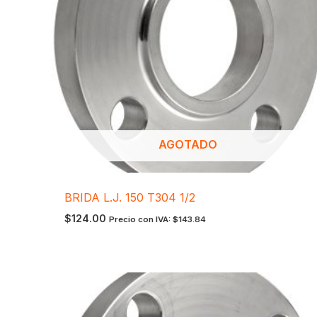
AGOTADO
BRIDA L.J. 150 T304 1/2
$
124.00
Precio con IVA:
$
143.84