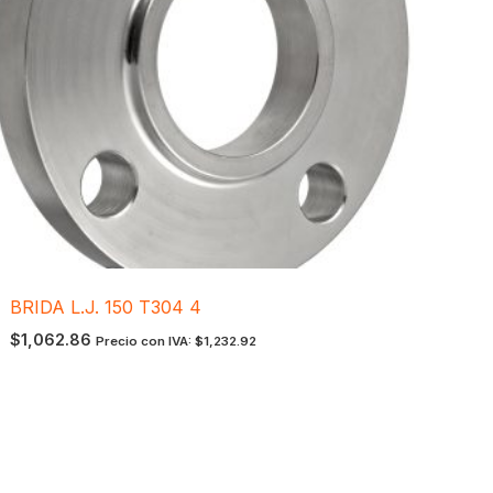
BRIDA L.J. 150 T304 4
$
1,062.86
Precio con IVA:
$
1,232.92