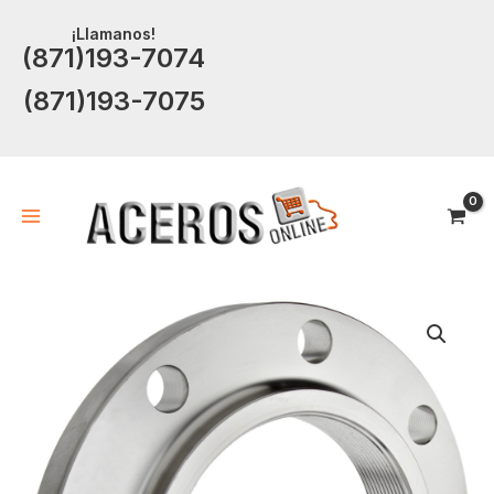
Ir
¡Llamanos!
al
(871)193-7074
contenido
(871)193-7075