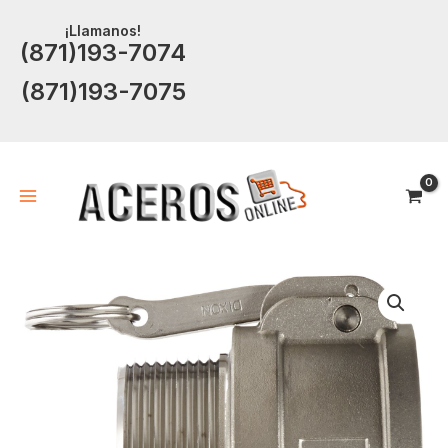
Ir
¡Llamanos!
al
(871)193-7074
contenido
(871)193-7075