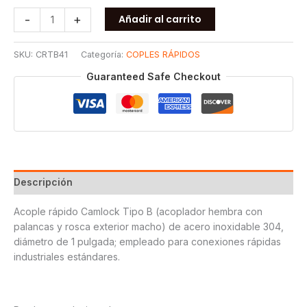
COPLE
-
+
Añadir al carrito
RAPIDO
TIPO
SKU:
CRTB41
Categoría:
COPLES RÁPIDOS
B
T304
Guaranteed Safe Checkout
1
cantidad
Descripción
Acople rápido Camlock Tipo B (acoplador hembra con
palancas y rosca exterior macho) de acero inoxidable 304,
diámetro de 1 pulgada; empleado para conexiones rápidas
industriales estándares.