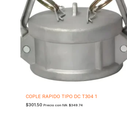
COPLE RAPIDO TIPO DC T304 1
$
301.50
Precio con IVA:
$
349.74