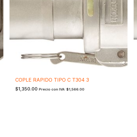
COPLE RAPIDO TIPO C T304 3
$
1,350.00
Precio con IVA:
$
1,566.00