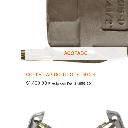
AGOTADO
COPLE RAPIDO TIPO D T304 3
$
1,430.00
Precio con IVA:
$
1,658.80