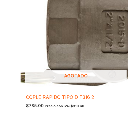
AGOTADO
COPLE RAPIDO TIPO D T316 2
$
785.00
Precio con IVA:
$
910.60