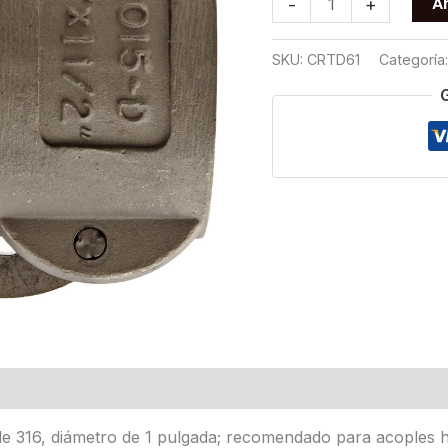
Añ
-
+
RAPIDO
TIPO
SKU:
CRTD61
Categoría
D
T316
1
cantidad
e 316, diámetro de 1 pulgada; recomendado para acoples h