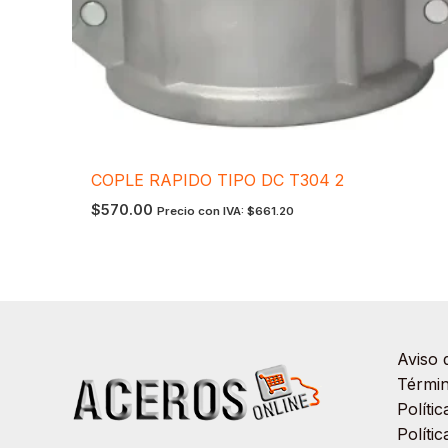
COPLE RAPIDO TIPO DC T304 2
$
570.00
Precio con IVA:
$
661.20
Aviso 
Términ
Políti
Políti