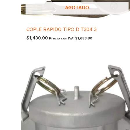
AGOTADO
COPLE RAPIDO TIPO D T304 3
$
1,430.00
Precio con IVA:
$
1,658.80