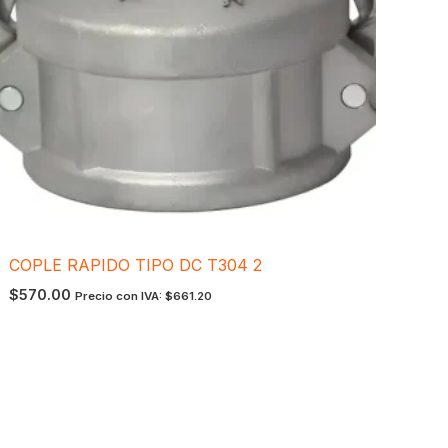
COPLE RAPIDO TIPO DC T304 2
$
570.00
Precio con IVA:
$
661.20