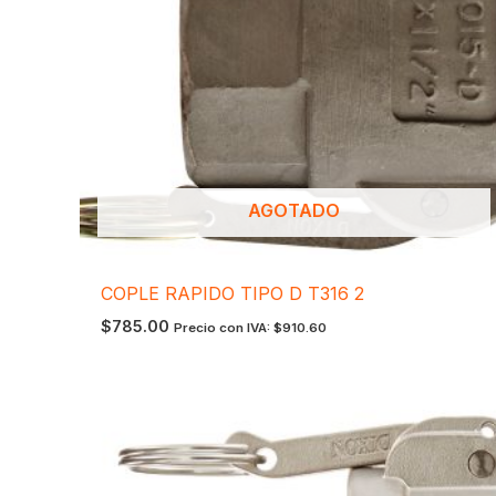
AGOTADO
COPLE RAPIDO TIPO D T316 2
$
785.00
Precio con IVA:
$
910.60