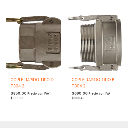
COPLE RAPIDO TIPO D
COPLE RAPIDO TIPO B
T304 2
T304 2
$
850.00
$
690.00
Precio con IVA:
Precio con IVA:
$
986.00
$
800.40