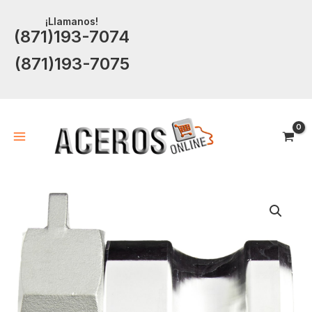
Ir
¡Llamanos!
al
(871)193-7074
contenido
(871)193-7075