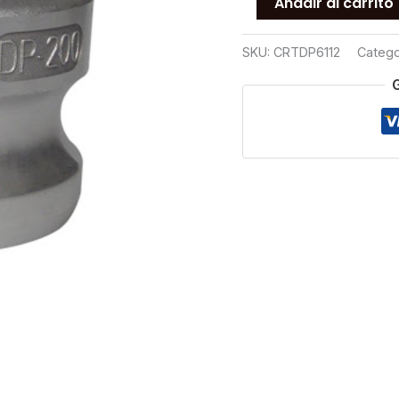
Añadir al carrito
RAPIDO
TIPO
SKU:
CRTDP6112
Catego
DP
T316
1
1/2
cantidad