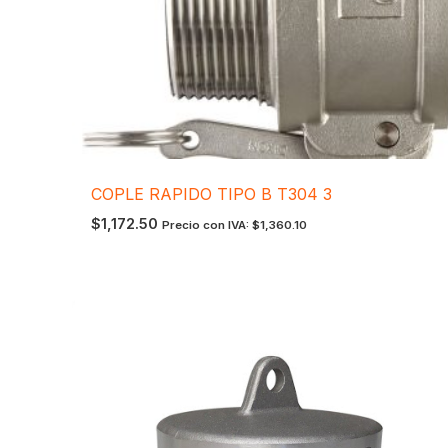
COPLE RAPIDO TIPO B T304 3
$
1,172.50
Precio con IVA:
$
1,360.10