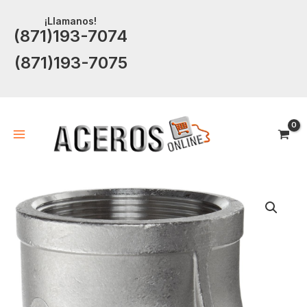
Ir
¡Llamanos!
al
(871)193-7074
contenido
(871)193-7075