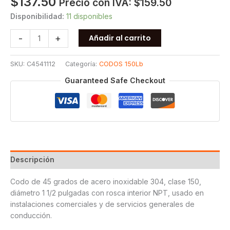
$
137.50
Precio con IVA:
$
159.50
Disponibilidad:
11 disponibles
CODO
-
+
Añadir al carrito
45
ROSCADO
SKU:
C4541112
Categoría:
CODOS 150Lb
150
T304
Guaranteed Safe Checkout
1
1/2
cantidad
Descripción
Codo de 45 grados de acero inoxidable 304, clase 150,
diámetro 1 1/2 pulgadas con rosca interior NPT, usado en
instalaciones comerciales y de servicios generales de
conducción.