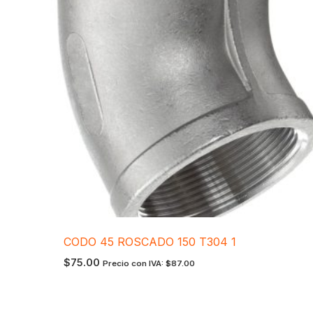
CODO 45 ROSCADO 150 T304 1
$
75.00
Precio con IVA:
$
87.00