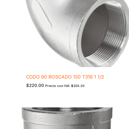
CODO 90 ROSCADO 150 T316 1 1/2
$
220.00
Precio con IVA:
$
255.20