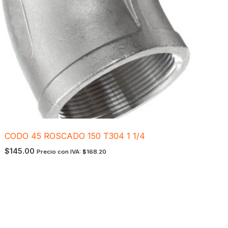
CODO 45 ROSCADO 150 T304 1 1/4
$
145.00
Precio con IVA:
$
168.20