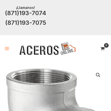
Ir
¡Llamanos!
al
(871)193-7074
contenido
(871)193-7075