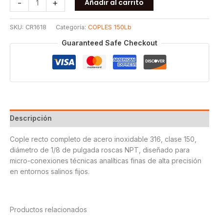
-
+
Añadir al carrito
ROSCADO
150
SKU:
CR1618
Categoría:
COPLES 150Lb
T316
1/8
Guaranteed Safe Checkout
cantidad
Descripción
Cople recto completo de acero inoxidable 316, clase 150,
diámetro de 1/8 de pulgada roscas NPT, diseñado para
micro-conexiones técnicas analíticas finas de alta precisión
en entornos salinos fijos.
Productos relacionados