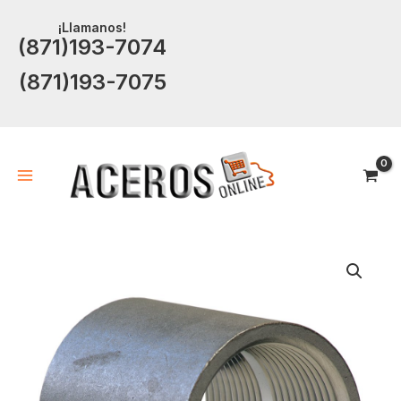
Ir
¡Llamanos!
al
(871)193-7074
contenido
(871)193-7075