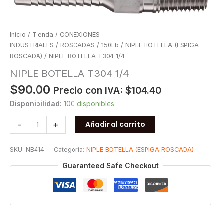
Inicio
/
Tienda
/
CONEXIONES
INDUSTRIALES
/
ROSCADAS
/
150Lb
/
NIPLE BOTELLA (ESPIGA
ROSCADA)
/ NIPLE BOTELLA T304 1/4
NIPLE BOTELLA T304 1/4
$
90.00
Precio con IVA:
$
104.40
Disponibilidad:
100 disponibles
NIPLE
-
+
Añadir al carrito
BOTELLA
T304
SKU:
NB414
Categoría:
NIPLE BOTELLA (ESPIGA ROSCADA)
1/4
cantidad
Guaranteed Safe Checkout