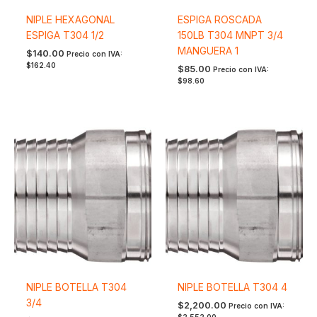
NIPLE HEXAGONAL
ESPIGA ROSCADA
ESPIGA T304 1/2
150LB T304 MNPT 3/4
MANGUERA 1
$
140.00
Precio con IVA:
$
162.40
$
85.00
Precio con IVA:
$
98.60
NIPLE BOTELLA T304
NIPLE BOTELLA T304 4
3/4
$
2,200.00
Precio con IVA:
$
2,552.00