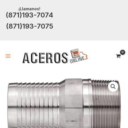
Ir
¡Llamanos!
al
(871)193-7074
contenido
(871)193-7075