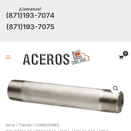
Ir
¡Llamanos!
al
(871)193-7074
contenido
(871)193-7075
Inicio
/
Tienda
/
CONEXIONES