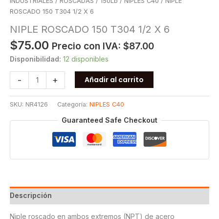
INDUSTRIALES
/
ROSCADAS
/
150Lb
/
NIPLES C40
/ NIPLE
ROSCADO 150 T304 1/2 X 6
NIPLE ROSCADO 150 T304 1/2 X 6
$
75.00
Precio con IVA:
$
87.00
Disponibilidad:
12 disponibles
NIPLE
-
+
Añadir al carrito
ROSCADO
150
SKU:
NR4126
Categoría:
NIPLES C40
T304
1/2
Guaranteed Safe Checkout
X
6
cantidad
Descripción
Niple roscado en ambos extremos (NPT) de acero