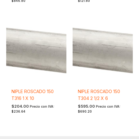
$
846.80
$
121.80
NIPLE ROSCADO 150
NIPLE ROSCADO 150
T316 1 X 10
T304 2 1/2 X 6
$
204.00
$
595.00
Precio con IVA:
Precio con IVA:
$
236.64
$
690.20