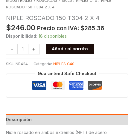
INDUSTRIALES
/
ROSCADAS
/
150Lb
/
NIPLES C40
/ NIPLE
ROSCADO 150 T304 2 X 4
NIPLE ROSCADO 150 T304 2 X 4
$
246.00
Precio con IVA:
$
285.36
Disponibilidad:
18 disponibles
NIPLE
-
+
Añadir al carrito
ROSCADO
150
SKU:
NR424
Categoría:
NIPLES C40
T304
2
Guaranteed Safe Checkout
X
4
cantidad
Descripción
Niple roscado en ambos extremos (NPT) de acero