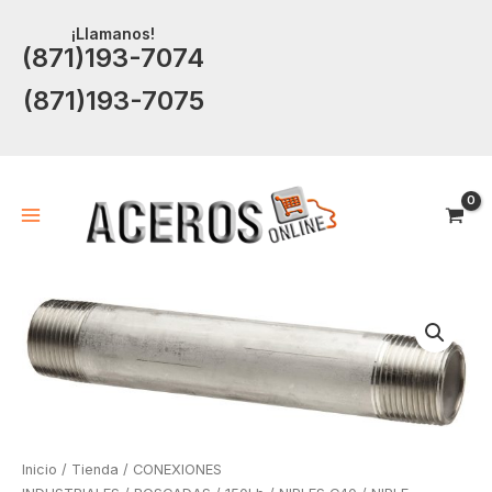
Ir
¡Llamanos!
al
(871)193-7074
contenido
(871)193-7075
Inicio
/
Tienda
/
CONEXIONES