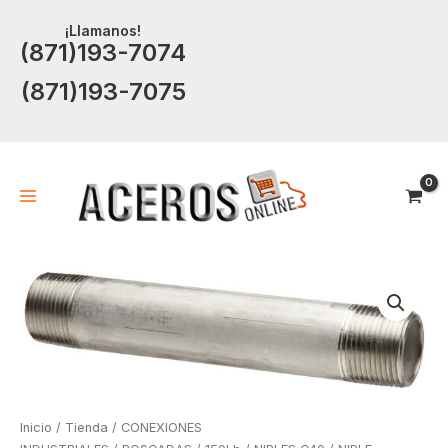
Ir
¡Llamanos!
al
(871)193-7074
contenido
(871)193-7075
Inicio
/
Tienda
/
CONEXIONES