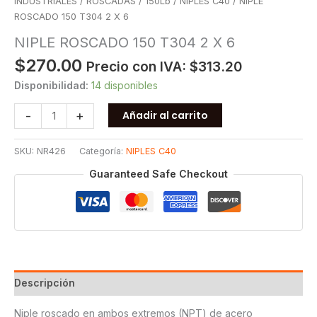
INDUSTRIALES
/
ROSCADAS
/
150Lb
/
NIPLES C40
/ NIPLE
ROSCADO 150 T304 2 X 6
NIPLE ROSCADO 150 T304 2 X 6
$
270.00
Precio con IVA:
$
313.20
Disponibilidad:
14 disponibles
NIPLE
-
+
Añadir al carrito
ROSCADO
150
SKU:
NR426
Categoría:
NIPLES C40
T304
2
Guaranteed Safe Checkout
X
6
cantidad
Descripción
Niple roscado en ambos extremos (NPT) de acero