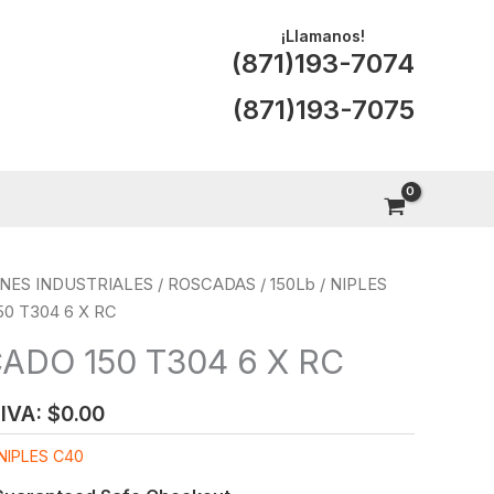
¡Llamanos!
(871)193-7074
(871)193-7075
NES INDUSTRIALES
/
ROSCADAS
/
150Lb
/
NIPLES
0 T304 6 X RC
ADO 150 T304 6 X RC
 IVA:
$
0.00
NIPLES C40