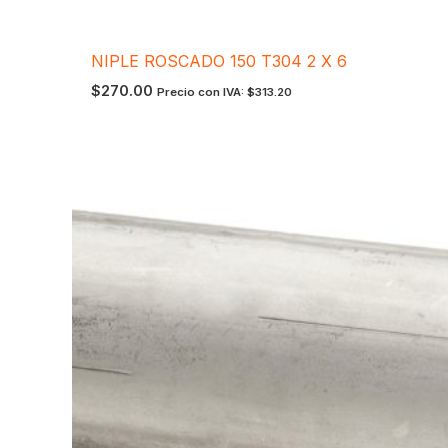
NIPLE ROSCADO 150 T304 2 X 6
$
270.00
Precio con IVA:
$
313.20