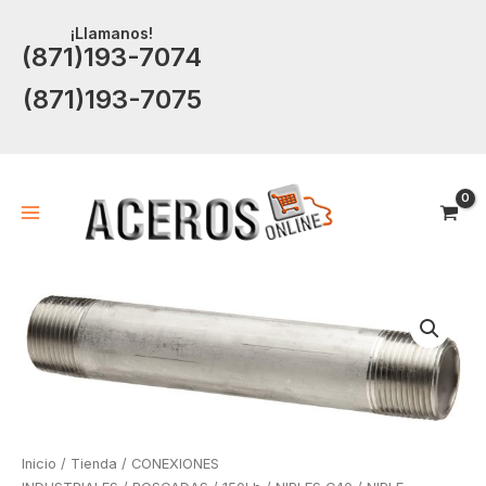
Ir
¡Llamanos!
al
(871)193-7074
contenido
(871)193-7075
Inicio
/
Tienda
/
CONEXIONES