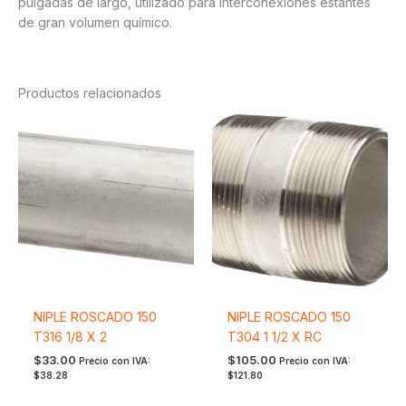
pulgadas de largo, utilizado para interconexiones estantes
de gran volumen químico.
Productos relacionados
NIPLE ROSCADO 150
NIPLE ROSCADO 150
T316 1/8 X 2
T304 1 1/2 X RC
$
33.00
$
105.00
Precio con IVA:
Precio con IVA:
$
38.28
$
121.80