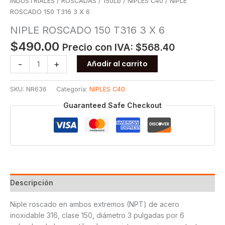
INDUSTRIALES
/
ROSCADAS
/
150Lb
/
NIPLES C40
/ NIPLE
ROSCADO 150 T316 3 X 6
NIPLE ROSCADO 150 T316 3 X 6
$
490.00
Precio con IVA:
$
568.40
NIPLE
-
+
Añadir al carrito
ROSCADO
150
SKU:
NR636
Categoría:
NIPLES C40
T316
3
Guaranteed Safe Checkout
X
6
cantidad
Descripción
Niple roscado en ambos extremos (NPT) de acero
inoxidable 316, clase 150, diámetro 3 pulgadas por 6