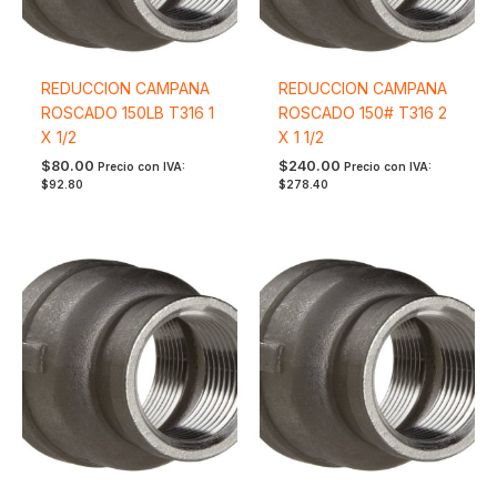
REDUCCION CAMPANA
REDUCCION CAMPANA
ROSCADO 150LB T316 1
ROSCADO 150# T316 2
X 1/2
X 1 1/2
$
80.00
$
240.00
Precio con IVA:
Precio con IVA:
$
92.80
$
278.40