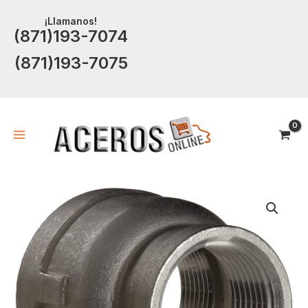
Ir
¡Llamanos!
al
(871)193-7074
contenido
(871)193-7075