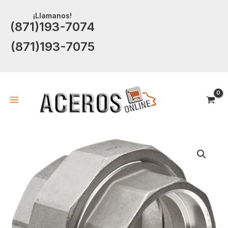
Ir
¡Llamanos!
al
(871)193-7074
contenido
(871)193-7075