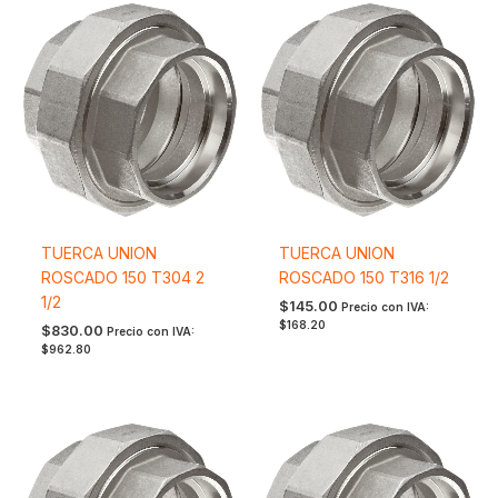
TUERCA UNION
TUERCA UNION
ROSCADO 150 T304 2
ROSCADO 150 T316 1/2
1/2
$
145.00
Precio con IVA:
$
168.20
$
830.00
Precio con IVA:
$
962.80