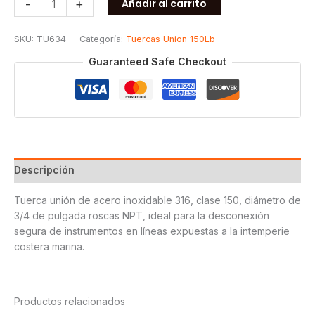
-
+
Añadir al carrito
UNION
ROSCADO
SKU:
TU634
Categoría:
Tuercas Union 150Lb
150
T316
Guaranteed Safe Checkout
3/4
cantidad
Descripción
Tuerca unión de acero inoxidable 316, clase 150, diámetro de
3/4 de pulgada roscas NPT, ideal para la desconexión
segura de instrumentos en líneas expuestas a la intemperie
costera marina.
Productos relacionados