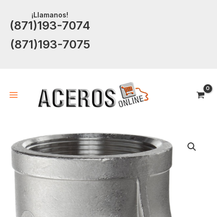
Ir
¡Llamanos!
al
(871)193-7074
contenido
(871)193-7075