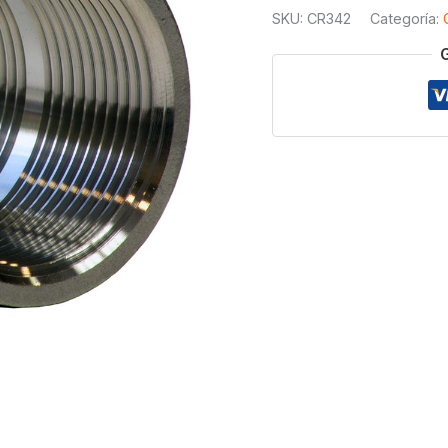
3000#
SKU:
CR342
Categoría:
T304
2
cantidad