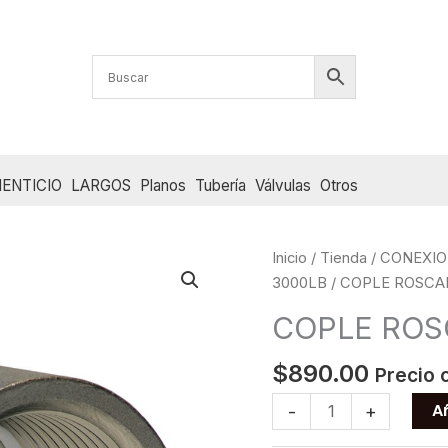
ENTICIO
LARGOS
Planos
Tubería
Válvulas
Otros
Inicio
/
Tienda
/
CONEXIO
3000LB
/ COPLE ROSCAD
COPLE ROS
$
890.00
Precio 
COPLE
Añ
-
+
ROSCADO