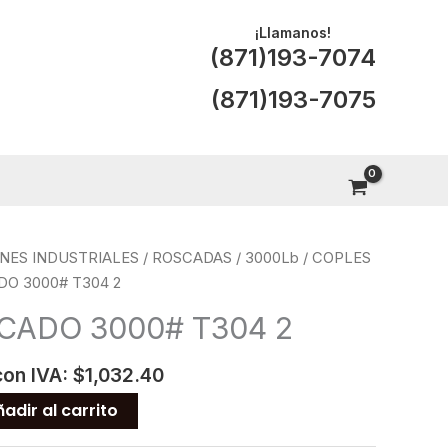
¡Llamanos!
(871)193-7074
(871)193-7075
NES INDUSTRIALES
/
ROSCADAS
/
3000Lb
/
COPLES
O 3000# T304 2
CADO 3000# T304 2
con IVA:
$
1,032.40
adir al carrito