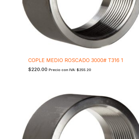
COPLE MEDIO ROSCADO 3000# T316 1
$
220.00
Precio con IVA:
$
255.20