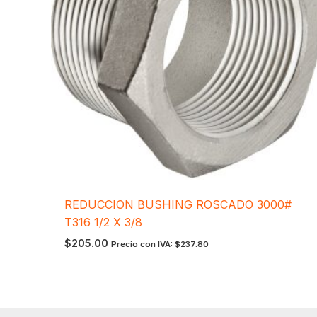
REDUCCION BUSHING ROSCADO 3000#
T316 1/2 X 3/8
$
205.00
Precio con IVA:
$
237.80