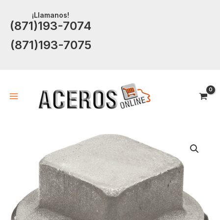
Ir
¡Llamanos!
al
(871)193-7074
contenido
(871)193-7075