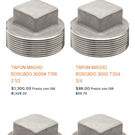
TAPON MACHO
TAPON MACHO
ROSCADO 3000# T316
ROSCADO 3000 T304
2 1/2
3/4
$
1,300.00
$
86.00
Precio con IVA:
Precio con IVA:
$
1,508.00
$
99.76