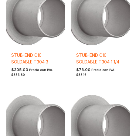
STUB-END C10
STUB-END C10
SOLDABLE T304 3
SOLDABLE T304 1 1/4
$
305.00
$
76.00
Precio con IVA:
Precio con IVA:
$
353.80
$
88.16