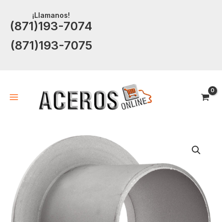
Ir
¡Llamanos!
al
(871)193-7074
contenido
(871)193-7075