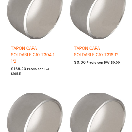
TAPON CAPA
TAPON CAPA
SOLDABLE C10 T304 1
SOLDABLE C10 T316 12
1/2
$
0.00
Precio con IVA:
$
0.00
$
168.20
Precio con IVA:
$
195.11