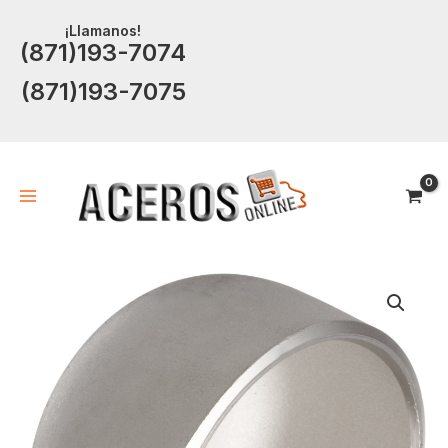
Ir
¡Llamanos!
al
(871)193-7074
contenido
(871)193-7075