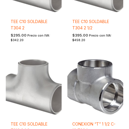
TEE C10 SOLDABLE
TEE C10 SOLDABLE
T304 2
T304 2 1/2
$
295.00
$
395.00
Precio con IVA:
Precio con IVA:
$
342.20
$
458.20
TEE C10 SOLDABLE
CONEXION “T” 1 1/2 C-