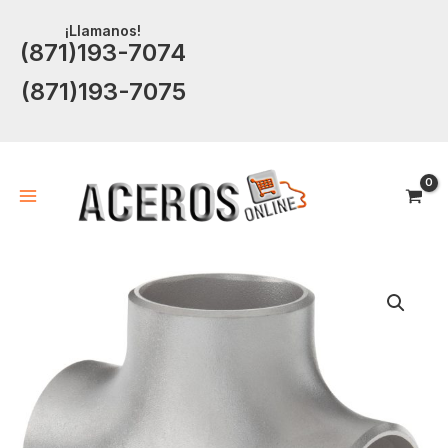
Ir
¡Llamanos!
al
(871)193-7074
contenido
(871)193-7075