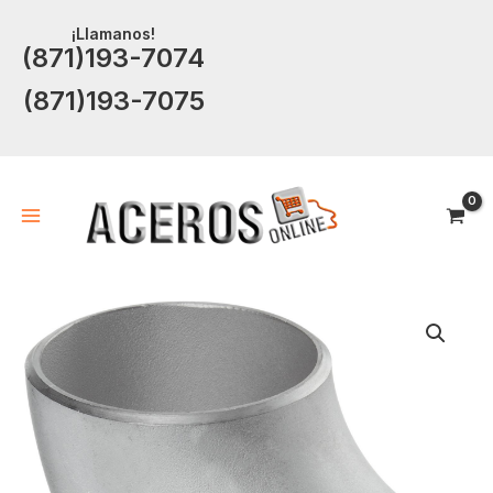
Ir
¡Llamanos!
al
(871)193-7074
contenido
(871)193-7075