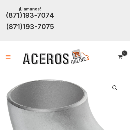
Ir
¡Llamanos!
al
(871)193-7074
contenido
(871)193-7075