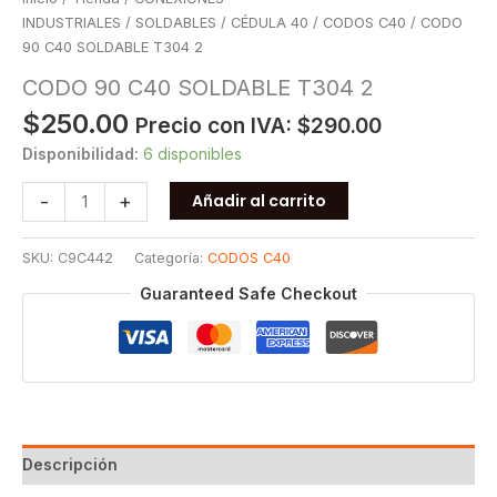
INDUSTRIALES
/
SOLDABLES
/
CÉDULA 40
/
CODOS C40
/ CODO
90 C40 SOLDABLE T304 2
CODO 90 C40 SOLDABLE T304 2
$
250.00
Precio con IVA:
$
290.00
Disponibilidad:
6 disponibles
CODO
-
+
Añadir al carrito
90
C40
SKU:
C9C442
Categoría:
CODOS C40
SOLDABLE
T304
Guaranteed Safe Checkout
2
cantidad
Descripción