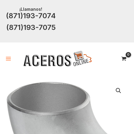
Ir
¡Llamanos!
al
(871)193-7074
contenido
(871)193-7075