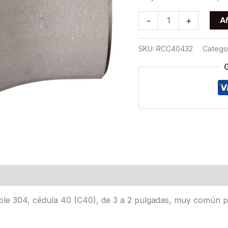
REDUCCION
Añ
-
+
CONCENTRICA
C40
SKU:
RCC40432
Catego
T304
3
X
2
cantidad
ble 304, cédula 40 (C40), de 3 a 2 pulgadas, muy común p