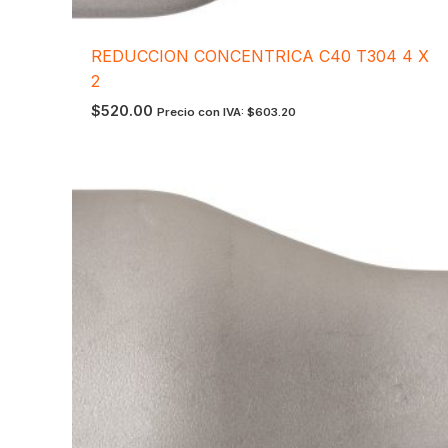
REDUCCION CONCENTRICA C40 T304 4 X
2
$
520.00
Precio con IVA:
$
603.20