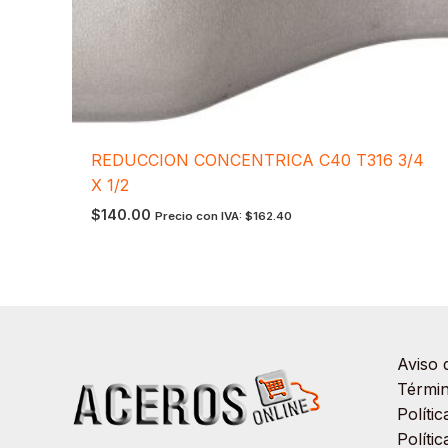
REDUCCION CONCENTRICA C40 T316 3/4
X 1/2
$
140.00
Precio con IVA:
$
162.40
Aviso 
Términ
Políti
Políti