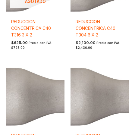
AGOTADO
REDUCCION
REDUCCION
CONCENTRICA C40
CONCENTRICA C40
T316 3 X 2
T304 6 X 2
$
625.00
$
2,100.00
Precio con IVA:
Precio con IVA:
$
725.00
$
2,436.00