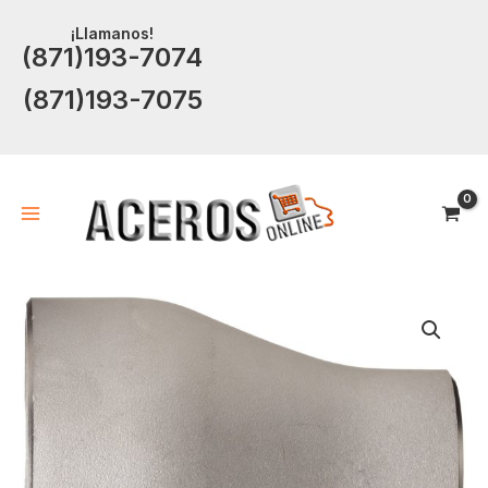
Ir
¡Llamanos!
al
(871)193-7074
contenido
(871)193-7075