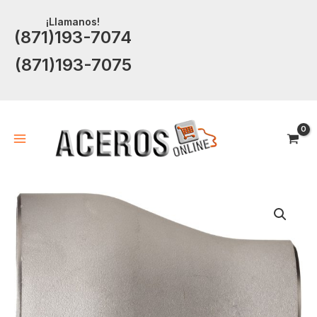
Ir
¡Llamanos!
al
(871)193-7074
contenido
(871)193-7075