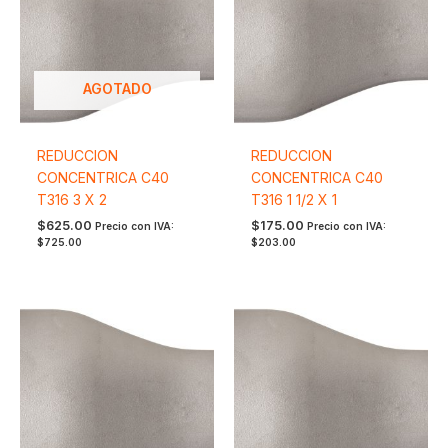
AGOTADO
REDUCCION
REDUCCION
CONCENTRICA C40
CONCENTRICA C40
T316 3 X 2
T316 1 1/2 X 1
$
625.00
$
175.00
Precio con IVA:
Precio con IVA:
$
725.00
$
203.00