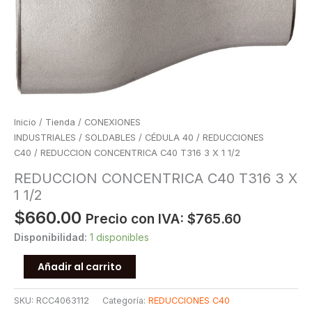
Inicio
/
Tienda
/
CONEXIONES
INDUSTRIALES
/
SOLDABLES
/
CÉDULA 40
/
REDUCCIONES
C40
/ REDUCCION CONCENTRICA C40 T316 3 X 1 1/2
REDUCCION CONCENTRICA C40 T316 3 X
1 1/2
$
660.00
Precio con IVA:
$
765.60
Disponibilidad:
1 disponibles
REDUCCION
Añadir al carrito
CONCENTRICA
C40
SKU:
RCC4063112
Categoría:
REDUCCIONES C40
T316