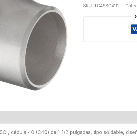
SOLDABLE
SKU:
TC4SSC4112
Categ
SC
T304
1
1/2
cantidad
C), cédula 40 (C40) de 1 1/2 pulgadas, tipo soldable, diseñ