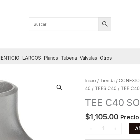
ENTICIO
LARGOS
Planos
Tubería
Válvulas
Otros
Inicio
/
Tienda
/
CONEXIO
40
/
TEES C40
/ TEE C40
TEE C40 SO
$
1,105.00
Precio
TEE
Añ
-
+
C40