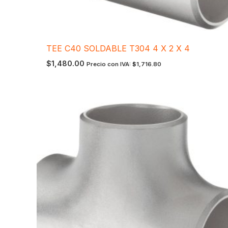
TEE C40 SOLDABLE T304 4 X 2 X 4
$
1,480.00
Precio con IVA:
$
1,716.80