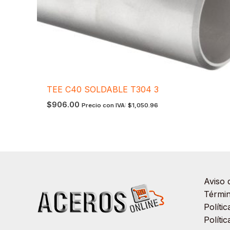
TEE C40 SOLDABLE T304 3
$
906.00
Precio con IVA:
$
1,050.96
Aviso 
Términ
Políti
Políti