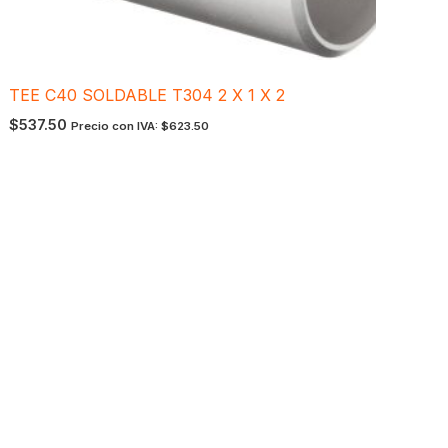
TEE C40 SOLDABLE T304 2 X 1 X 2
$
537.50
Precio con IVA:
$
623.50