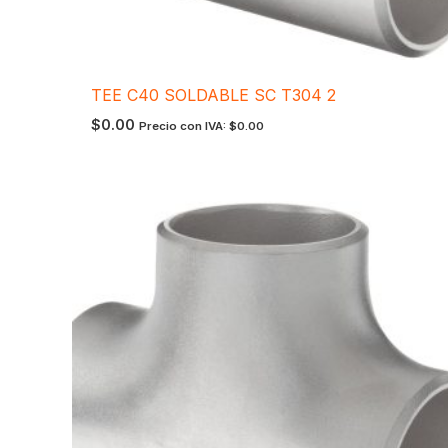
TEE C40 SOLDABLE SC T304 2
$
0.00
Precio con IVA:
$
0.00