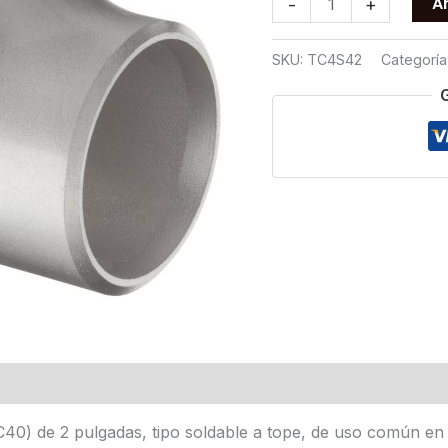
Añ
-
+
C40
SOLDABLE
SKU:
TC4S42
Categoría
T304
2
cantidad
C40) de 2 pulgadas, tipo soldable a tope, de uso común en