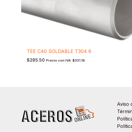
TEE C40 SOLDABLE T304 6
$
285.50
Precio con IVA:
$
331.18
Aviso 
Términ
Políti
Políti