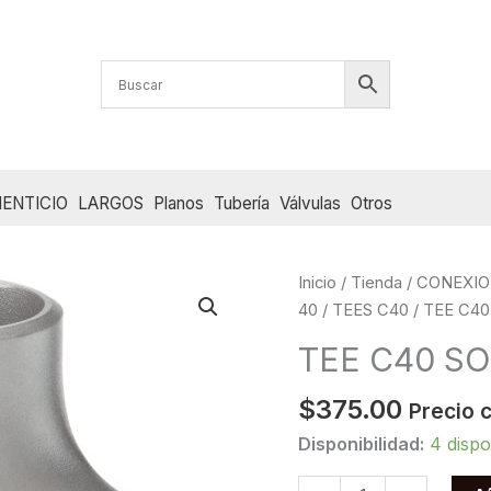
ENTICIO
LARGOS
Planos
Tubería
Válvulas
Otros
Inicio
/
Tienda
/
CONEXIO
40
/
TEES C40
/ TEE C40
TEE C40 SO
$
375.00
Precio 
Disponibilidad:
4 dispo
TEE