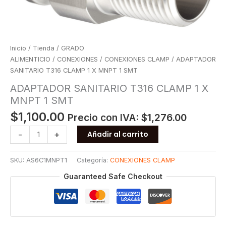
Inicio
/
Tienda
/
GRADO
ALIMENTICIO
/
CONEXIONES
/
CONEXIONES CLAMP
/ ADAPTADOR
SANITARIO T316 CLAMP 1 X MNPT 1 SMT
ADAPTADOR SANITARIO T316 CLAMP 1 X
MNPT 1 SMT
$
1,100.00
Precio con IVA:
$
1,276.00
ADAPTADOR
-
+
Añadir al carrito
SANITARIO
T316
SKU:
AS6C1MNPT1
Categoría:
CONEXIONES CLAMP
CLAMP
1
Guaranteed Safe Checkout
X
MNPT
1
SMT