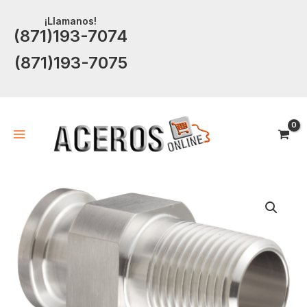
Ir
¡Llamanos!
al
(871)193-7074
contenido
(871)193-7075