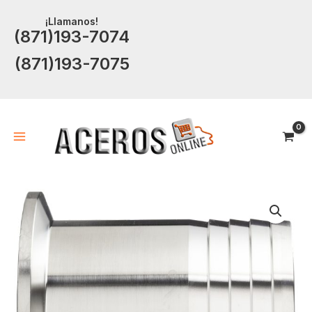
Ir
¡Llamanos!
al
(871)193-7074
contenido
(871)193-7075