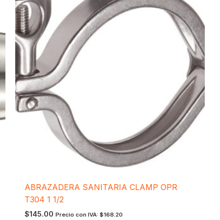
ABRAZADERA SANITARIA CLAMP OPR
T304 1 1/2
$
145.00
Precio con IVA:
$
168.20