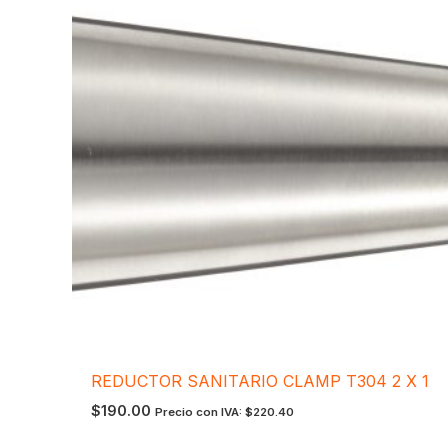
REDUCTOR SANITARIO CLAMP T304 2 X 1
$
190.00
Precio con IVA:
$
220.40