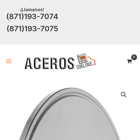
Ir
¡Llamanos!
al
(871)193-7074
contenido
(871)193-7075