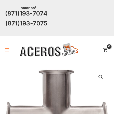
Ir
¡Llamanos!
al
(871)193-7074
contenido
(871)193-7075