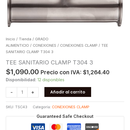
Inicio
/
Tienda
/
GRADO
ALIMENTICIO
/
CONEXIONES
/
CONEXIONES CLAMP
/ TEE
SANITARIO CLAMP T304 3
TEE SANITARIO CLAMP T304 3
$
1,090.00
Precio con IVA:
$
1,264.40
Disponibilidad:
12 disponibles
TEE
-
+
Añadir al carrito
SANITARIO
CLAMP
SKU:
TSC43
Categoría:
CONEXIONES CLAMP
T304
3
Guaranteed Safe Checkout
cantidad