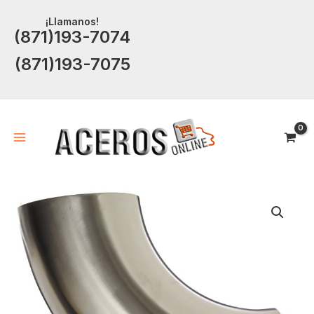
Ir
¡Llamanos!
al
(871)193-7074
contenido
(871)193-7075